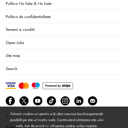
Politica No fake & No hate
Politica de confidentialitate
Termeni si conditii
Open Jobs
Site map
Search
Folosim cookie-uri pentru a îți oferi cea mai bună experiență
© 2024–2026
We Are Mono srl
posibilă pe site-ul nostru web. Continuând utilizarea site-ului
web, ești de acord cu utilizarea cookie-urilor noastre.