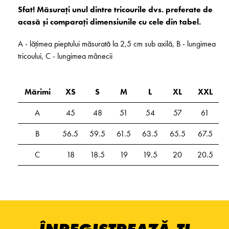
Sfat! Măsurați unul dintre tricourile dvs. preferate de
acasă și comparați dimensiunile cu cele din tabel.
A - lățimea pieptului măsurată la 2,5 cm sub axilă, B - lungimea
tricoului, C - lungimea mânecii
Mărimi
XS
S
M
L
XL
XXL
A
45
48
51
54
57
61
B
56.5
59.5
61.5
63.5
65.5
67.5
C
18
18.5
19
19.5
20
20.5