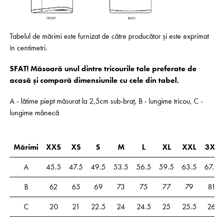
Tabelul de mărimi este furnizat de către producător și este exprimat
în centimetri.
SFAT! Măsoară unul dintre tricourile tale preferate de
acasă și compară dimensiunile cu cele din tabel.
A - lătime piept măsurat la 2,5cm sub-braț, B - lungime tricou, C -
lungime mânecă
Mărimi
XXS
XS
S
M
L
XL
XXL
3X
A
45.5
47.5
49.5
53.5
56.5
59.5
63.5
67.
B
62
65
69
73
75
77
79
81
C
20
21
22.5
24
24.5
25
25.5
26