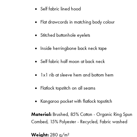
Self fabric lined hood
Flat drawcords in matching body colour
Stitched buttonhole eyelets
Inside herringbone back neck tape
Self fabric half moon at back neck
1x1 rib at sleeve hem and bottom hem
Flatlock topstitch on all seams
Kangaroo pocket with flatlock topstitch
Material:
Brushed, 85% Cotton - Organic Ring Spun
Combed, 15% Polyester - Recycled, Fabric washed
Weight:
280 g/m²