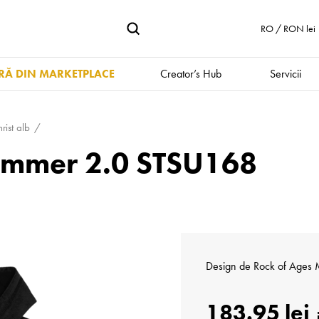
RO / RON lei
Ă DIN MARKETPLACE
Creator’s Hub
Servicii
rist alb
rummer 2.0 STSU168
Design de
Rock of Ages
183.95 lei