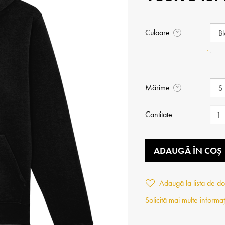
Culoare
?
Mărime
?
Cantitate
ADAUGĂ ÎN COȘ
Adaugă la lista de do
Solicită mai multe informaț