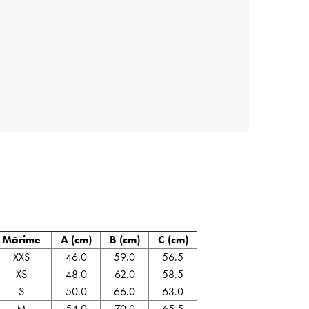
Mărime
A (cm)
B (cm)
C (cm)
XXS
46.0
59.0
56.5
XS
48.0
62.0
58.5
S
50.0
66.0
63.0
M
54.0
70.0
65.5