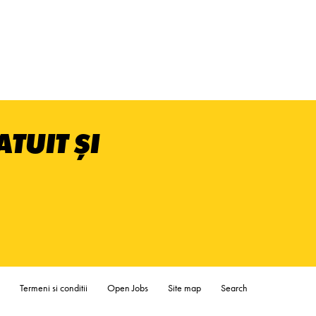
TUIT ȘI
Termeni si conditii
Open Jobs
Site map
Search