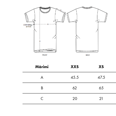
Mărimi
XXS
XS
A
45.5
47.5
B
62
65
C
20
21