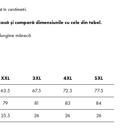
at în centimetri.
casă și compară dimensiunile cu cele din tabel.
 - lungime mânecă
XXL
3XL
4XL
5XL
63.5
67.5
72.5
77.5
79
81
83
84
25.5
26
26
26