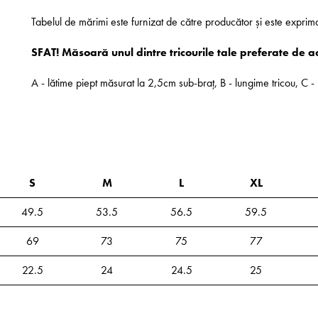
Tabelul de mărimi este furnizat de către producător și este exprim
SFAT! Măsoară unul dintre tricourile tale preferate de a
A - lătime piept măsurat la 2,5cm sub-braț, B - lungime tricou, C
S
M
L
XL
49.5
53.5
56.5
59.5
69
73
75
77
22.5
24
24.5
25