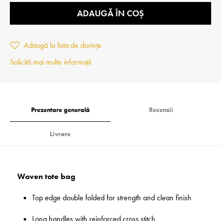
ADAUGĂ ÎN COȘ
Adaugă la lista de dorințe
Solicită mai multe informații
Prezentare generală
Recenzii
Livrare
Woven tote bag
Top edge double folded for strength and clean finish
Long handles with reinforced cross stitch