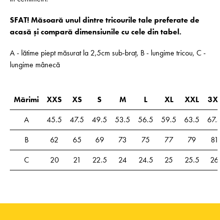
SFAT! Măsoară unul dintre tricourile tale preferate de
acasă și compară dimensiunile cu cele din tabel.
A - lătime piept măsurat la 2,5cm sub-braț, B - lungime tricou, C -
lungime mânecă
Mărimi
XXS
XS
S
M
L
XL
XXL
3X
A
45.5
47.5
49.5
53.5
56.5
59.5
63.5
67.
B
62
65
69
73
75
77
79
81
C
20
21
22.5
24
24.5
25
25.5
26