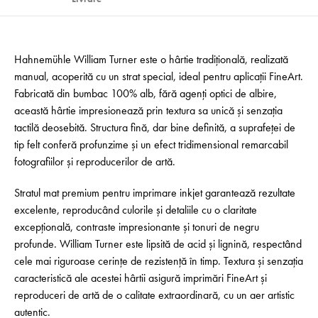
Hahnemühle William Turner este o hârtie tradițională, realizată
manual, acoperită cu un strat special, ideal pentru aplicații FineArt.
Fabricată din bumbac 100% alb, fără agenți optici de albire,
această hârtie impresionează prin textura sa unică și senzația
tactilă deosebită. Structura fină, dar bine definită, a suprafeței de
tip felt conferă profunzime și un efect tridimensional remarcabil
fotografiilor și reproducerilor de artă.
Stratul mat premium pentru imprimare inkjet garantează rezultate
excelente, reproducând culorile și detaliile cu o claritate
excepțională, contraste impresionante și tonuri de negru
profunde. William Turner este lipsită de acid și lignină, respectând
cele mai riguroase cerințe de rezistență în timp. Textura și senzația
caracteristică ale acestei hârtii asigură imprimări FineArt și
reproduceri de artă de o calitate extraordinară, cu un aer artistic
autentic.