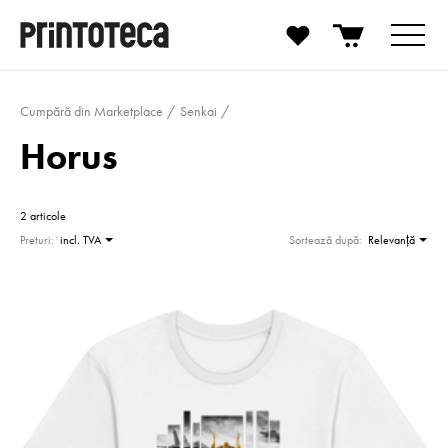
Cumpără din Marketplace
Senkai
Horus
2 articole
Preturi:
incl. TVA
Sortează după:
Relevanţă