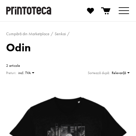
Cumpără din Marketplace
Senkai
Odin
2 articole
Preturi:
incl. TVA
Sortează după:
Relevanţă