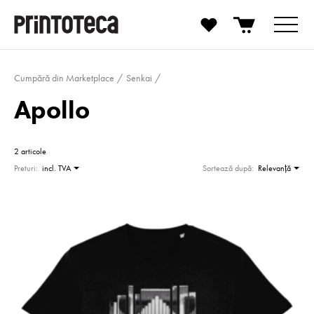
Cumpără din Marketplace
Senkai
Apollo
2 articole
Preturi:
incl. TVA
Sortează după:
Relevanţă