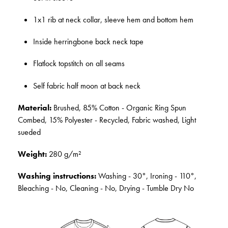
1x1 rib at neck collar, sleeve hem and bottom hem
Inside herringbone back neck tape
Flatlock topstitch on all seams
Self fabric half moon at back neck
Material:
Brushed, 85% Cotton - Organic Ring Spun
Combed, 15% Polyester - Recycled, Fabric washed, Light
sueded
Weight:
280 g/m²
Washing instructions:
Washing - 30°, Ironing - 110°,
Bleaching - No, Cleaning - No, Drying - Tumble Dry No