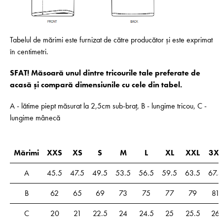
Tabelul de mărimi este furnizat de către producător și este exprimat
în centimetri.
SFAT! Măsoară unul dintre tricourile tale preferate de
acasă și compară dimensiunile cu cele din tabel.
A - lătime piept măsurat la 2,5cm sub-braț, B - lungime tricou, C -
lungime mânecă
Mărimi
XXS
XS
S
M
L
XL
XXL
3X
A
45.5
47.5
49.5
53.5
56.5
59.5
63.5
67.
B
62
65
69
73
75
77
79
81
C
20
21
22.5
24
24.5
25
25.5
26