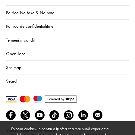
Politica No fake & No hate
Politica de confidentialitate
Termeni si conditii
Open Jobs
Site map
Search
Folosim cookie-uri pentru a îți oferi cea mai bună experiență
© 2024–2026
We Are Mono srl