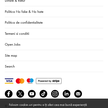
Livrare & Retur
Politica No fake & No hate
Politica de confidentialitate
Termeni si conditii
Open Jobs
Site map
Search
Folosim cookie-uri pentru a îți oferi cea mai bună experiență
© 2024–2026
We Are Mono srl