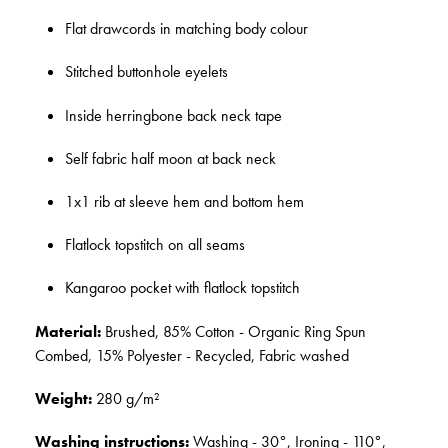
Flat drawcords in matching body colour
Stitched buttonhole eyelets
Inside herringbone back neck tape
Self fabric half moon at back neck
1x1 rib at sleeve hem and bottom hem
Flatlock topstitch on all seams
Kangaroo pocket with flatlock topstitch
Material:
Brushed, 85% Cotton - Organic Ring Spun
Combed, 15% Polyester - Recycled, Fabric washed
Weight:
280 g/m²
Washing instructions:
Washing - 30°, Ironing - 110°,