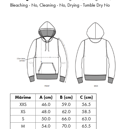
Bleaching - No, Cleaning - No, Drying - Tumble Dry No
Mărime
A (cm)
B (cm)
C (cm)
XXS
46.0
59.0
56.5
XS
48.0
62.0
58.5
S
50.0
66.0
63.0
M
54.0
70.0
65.5