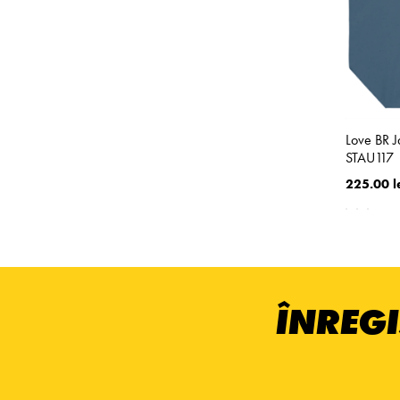
Love BR 
STAU117
225.00 l
ÎNREGI