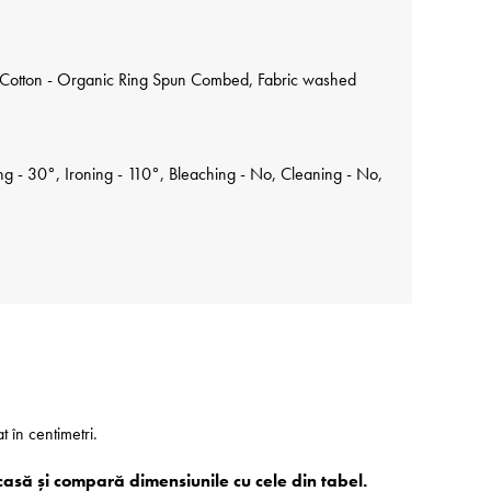
Cotton - Organic Ring Spun Combed, Fabric washed
 - 30°, Ironing - 110°, Bleaching - No, Cleaning - No,
at în centimetri.
casă și compară dimensiunile cu cele din tabel.