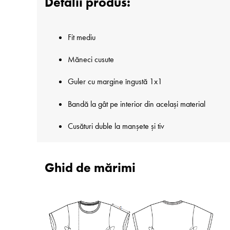
Detalii produs:
Fit mediu
Măneci cusute
Guler cu margine îngustă 1x1
Bandă la gât pe interior din același material
Cusături duble la manșete și tiv
Ghid de mărimi