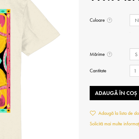
Culoare
?
Mărime
?
Cantitate
ADAUGĂ ÎN COȘ
Adaugă la lista de do
Solicită mai multe informaț