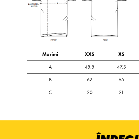
Mărimi
XXS
XS
A
45.5
47.5
B
62
65
C
20
21