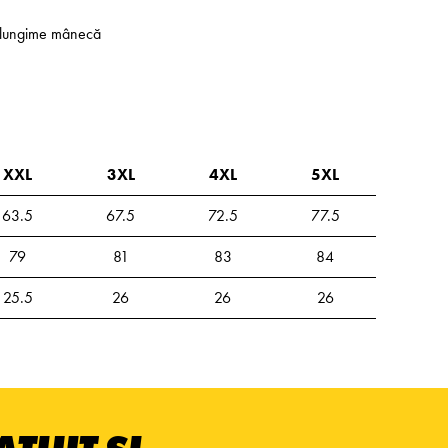
 - lungime mânecă
XXL
3XL
4XL
5XL
63.5
67.5
72.5
77.5
79
81
83
84
25.5
26
26
26