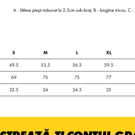
A - lătime piept măsurat la 2,5cm sub-braț, B - lungime tricou, C
S
M
L
XL
49.5
53.5
56.5
59.5
69
73
75
77
22.5
24
24.5
25