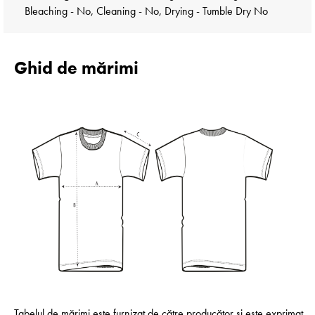
Bleaching - No, Cleaning - No, Drying - Tumble Dry No
Ghid de mărimi
Tabelul de mărimi este furnizat de către producător și este exprimat