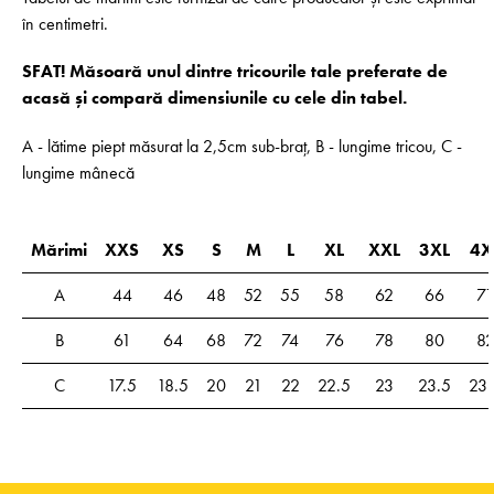
în centimetri.
SFAT! Măsoară unul dintre tricourile tale preferate de
acasă și compară dimensiunile cu cele din tabel.
A - lătime piept măsurat la 2,5cm sub-braț, B - lungime tricou, C -
lungime mânecă
Mărimi
XXS
XS
S
M
L
XL
XXL
3XL
4X
A
44
46
48
52
55
58
62
66
71
B
61
64
68
72
74
76
78
80
8
C
17.5
18.5
20
21
22
22.5
23
23.5
23.