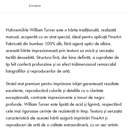
Livrare
Hahnemühle William Turner este o hârtie tradițională, realizată
manual, acoperită cu un strat special, ideal pentru aplicații FineArt.
Fabricată din bumbac 100% alb, fără agenți optici de albire,
această hârtie impresionează prin textura sa unică și senzația
tactilă deosebită. Structura fină, dar bine definită, a suprafeței de
tip felt conferă profunzime și un efect tridimensional remarcabil
fotografiilor și reproducerilor de artă.
Stratul mat premium pentru imprimare inkjet garantează rezultate
excelente, reproducând culorile și detaliile cu o claritate
excepțională, contraste impresionante și tonuri de negru
profunde. William Turner este lipsită de acid și lignină, respectând
cele mai riguroase cerințe de rezistență în timp. Textura și senzația
caracteristică ale acestei hârtii asigură imprimări FineArt și
reproduceri de artă de o calitate extraordinară, cu un aer artistic