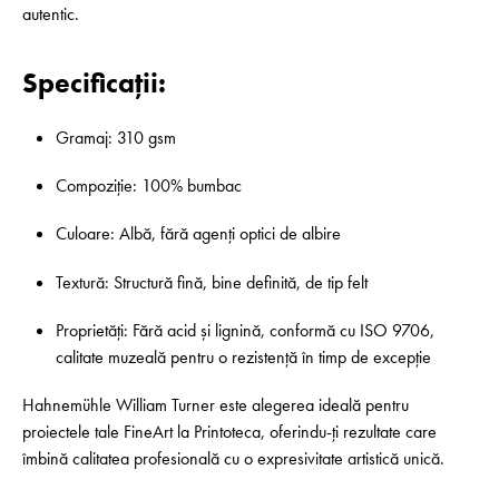
autentic.
Specificații:
Gramaj: 310 gsm
Compoziție: 100% bumbac
Culoare: Albă, fără agenți optici de albire
Textură: Structură fină, bine definită, de tip felt
Proprietăți: Fără acid și lignină, conformă cu ISO 9706,
calitate muzeală pentru o rezistență în timp de excepție
Hahnemühle William Turner este alegerea ideală pentru
proiectele tale FineArt la Printoteca, oferindu-ți rezultate care
îmbină calitatea profesională cu o expresivitate artistică unică.