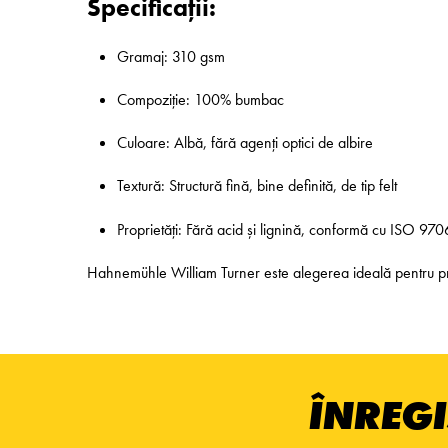
Specificații:
Gramaj: 310 gsm
Compoziție: 100% bumbac
Culoare: Albă, fără agenți optici de albire
Textură: Structură fină, bine definită, de tip felt
Proprietăți: Fără acid și lignină, conformă cu ISO 970
Hahnemühle William Turner este alegerea ideală pentru proiec
ÎNREGI