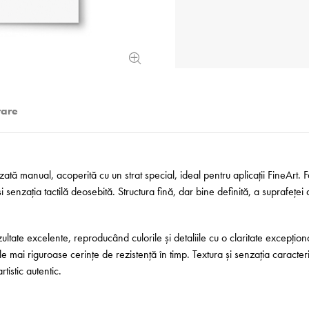
rare
zată manual, acoperită cu un strat special, ideal pentru aplicații FineArt.
 senzația tactilă deosebită. Structura fină, dar bine definită, a suprafeței 
ltate excelente, reproducând culorile și detaliile cu o claritate excepțio
e mai riguroase cerințe de rezistență în timp. Textura și senzația caracteri
tistic autentic.