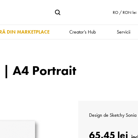
RO / RON lei
Ă DIN MARKETPLACE
Creator’s Hub
Servicii
 | A4 Portrait
Design de
Sketchy Sonia
65.45 lei