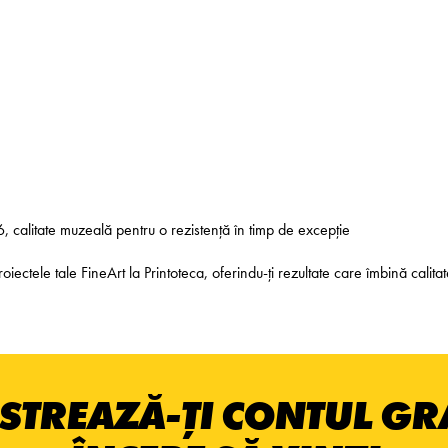
6, calitate muzeală pentru o rezistență în timp de excepție
tele tale FineArt la Printoteca, oferindu-ți rezultate care îmbină calitate
STREAZĂ-ȚI CONTUL GRA