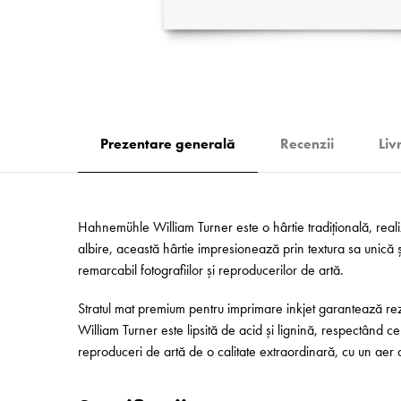
Prezentare generală
Recenzii
Liv
Hahnemühle William Turner este o hârtie tradițională, reali
albire, această hârtie impresionează prin textura sa unică și
remarcabil fotografiilor și reproducerilor de artă.
Stratul mat premium pentru imprimare inkjet garantează rezu
William Turner este lipsită de acid și lignină, respectând cel
reproduceri de artă de o calitate extraordinară, cu un aer ar