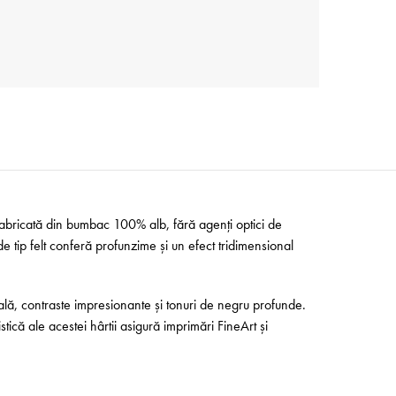
 Fabricată din bumbac 100% alb, fără agenți optici de
de tip felt conferă profunzime și un efect tridimensional
nală, contraste impresionante și tonuri de negru profunde.
stică ale acestei hârtii asigură imprimări FineArt și