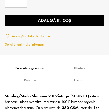
ADAUGĂ ÎN COȘ
Adaugă la lista de dorințe
Solicită mai multe informații
Prezentare generală
Ghiduri
Recenzii
Livrare
Stanley/Stella Slammer 2.0 Vintage (STSU211)
este un
hanorac unisex oversize, realizat din 100% bumbac organic
pieptănat ring-spun. Cu o greutate de
380 GSM
, materialul tip