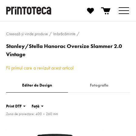
Creează și vinde produse
Imbrăcăminte
Stanley/Stella Hanorac Oversize Slammer 2.0
Vintage
Fii primul care a revizuit acest articol
Editor de Design
Fotografie
Print DTF
Față
Zona de proiectare: 400 × 260 mm