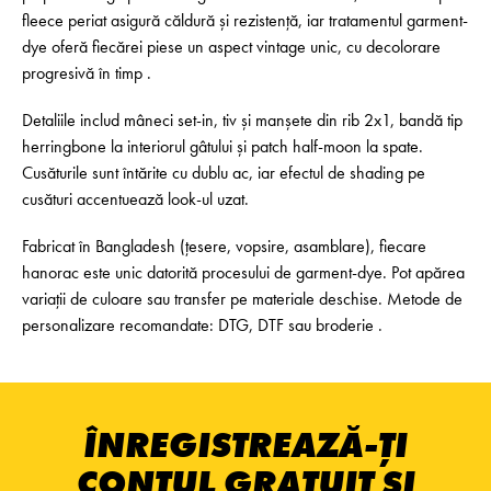
fleece periat asigură căldură și rezistență, iar tratamentul garment-
dye oferă fiecărei piese un aspect vintage unic, cu decolorare
progresivă în timp .
Detaliile includ mâneci set-in, tiv și manșete din rib 2x1, bandă tip
herringbone la interiorul gâtului și patch half-moon la spate.
Cusăturile sunt întărite cu dublu ac, iar efectul de shading pe
cusături accentuează look-ul uzat.
Fabricat în Bangladesh (țesere, vopsire, asamblare), fiecare
hanorac este unic datorită procesului de garment-dye. Pot apărea
variații de culoare sau transfer pe materiale deschise. Metode de
personalizare recomandate: DTG, DTF sau broderie .
ÎNREGISTREAZĂ-ȚI
CONTUL GRATUIT ȘI