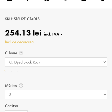
SKU
STSU211C1401S
254.13 lei
Include decorarea
Culoare
?
Mărime
?
Cantitate