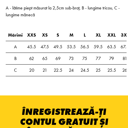
A - lătime piept măsurat la 2,5cm sub-braț, B - lungime tricou, C -
lungime mânecă
Mărimi
XXS
XS
S
M
L
XL
XXL
3X
A
45.5
47.5
49.5
53.5
56.5
59.5
63.5
67.
B
62
65
69
73
75
77
79
81
C
20
21
22.5
24
24.5
25
25.5
26
ÎNREGISTREAZĂ-ȚI
CONTUL GRATUIT ȘI