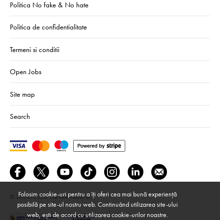
Politica No fake & No hate
Politica de confidentialitate
Termeni si conditii
Open Jobs
Site map
Search
Folosim cookie-uri pentru a îți oferi cea mai bună experiență
© 2024–2026
We Are Mono srl
posibilă pe site-ul nostru web. Continuând utilizarea site-ului
web, ești de acord cu utilizarea cookie-urilor noastre.