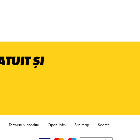
TUIT ȘI
Termeni si conditii
Open Jobs
Site map
Search