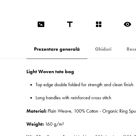
Prezentare generală
Ghiduri
Rece
Light Woven tote bag
Top edge double folded for strength and clean finish
Long handles with reinforced cross stitch
Material:
Plain Weave, 100% Cotton - Organic Ring Sp
Weight:
160 g/m²