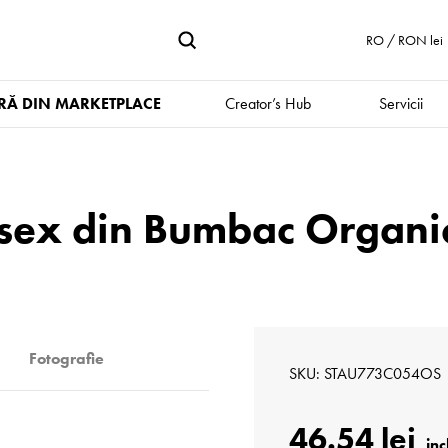
RO / RON lei
Ă DIN MARKETPLACE
Creator’s Hub
Servicii
sex din Bumbac Organic
Fotografie
SKU
STAU773C054OS
46.54 lei