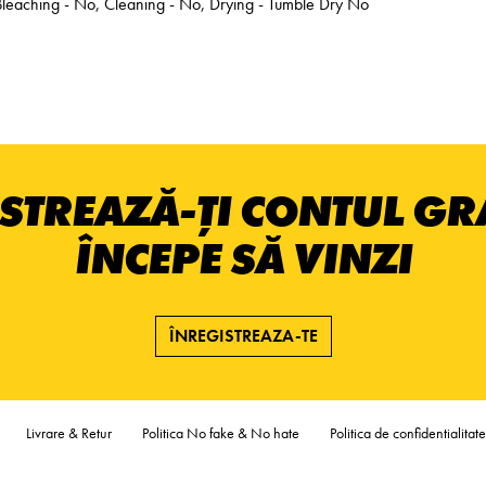
Bleaching - No, Cleaning - No, Drying - Tumble Dry No
STREAZĂ-ȚI CONTUL GRA
ÎNCEPE SĂ VINZI
ÎNREGISTREAZA-TE
Livrare & Retur
Politica No fake & No hate
Politica de confidentialitate