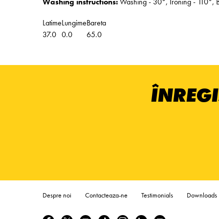
Washing instructions:
Washing - 30°, Ironing - 110°, 
Latime
Lungime
Bareta
37.0
0.0
65.0
ÎNREGI
Despre noi
Contacteaza-ne
Testimonials
Downloads