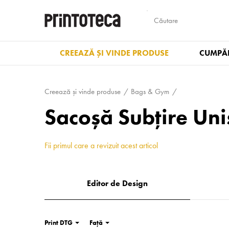
CREEAZĂ ȘI VINDE PRODUSE
CUMPĂR
Creează și vinde produse
Bags & Gym
Sacoșă Subțire Uni
Fii primul care a revizuit acest articol
Editor de Design
Print DTG
Față