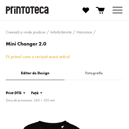
Creează și vinde produse
Imbrăcăminte
Hanorace
Mini Changer 2.0
Fii primul care a revizuit acest articol
Editor de Design
Fotografie
Print DTG
Față
Zona de proiectare: 260 × 320 mm