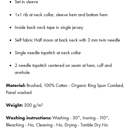
Set-in sleeve
1x1 rib at neck collar, sleeve hem and bottom hem
Inside back neck tape in single jersey
Self fabric Half moon at back neck with 3 mm twin needle
Single needle topstitch at neck collar
2 needle topstitch centered on seam at hem, cuff and
armhole
Material:
Brushed, 100% Cotton - Organic Ring Spun Combed,
Panel washed
Weight:
300 g/m²
Washing instructions:
Washing - 30°, Ironing - 110°,
Bleaching - No, Cleaning - No, Drying - Tumble Dry No