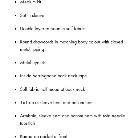
Medium Fit
Set-in sleeve
Double layered hood in self fabric
Round drawcords in matching body colour with closed
metal tipping
Metal eyelets
Inside herringbone back neck tape
Self fabric half moon at back neck
1x1 rib at sleeve hem and bottom hem
Armhole, sleeve hem and bottom hem with twin needle
topstitch
Kangaroo pocket at front