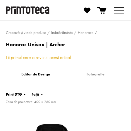
Creează și vinde produse
Imbrăcăminte
Hanorace
Hanorac Unisex | Archer
Fii primul care a revizuit acest articol
Editor de Design
Fotografie
Print DTG
Față
Zona de proiectare: 400 × 260 mm