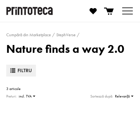
Cumpără din Marketplace
StephVerse
Nature finds a way 2.0
FILTRU
3 articole
Preturi:
incl. TVA
Sortează după:
Relevanţă