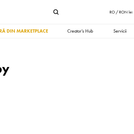
RO / RON lei
Ă DIN MARKETPLACE
Creator’s Hub
Servicii
py