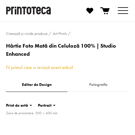
Creează și vinde produse
Art Prints
Hârtie Foto Mată din Celuloză 100% | Studio
Enhanced
Fii primul care a revizuit acest articol
Editor de Design
Fotografie
Print de artă
Portrait
Zona de proiectare: 300 × 400 mm