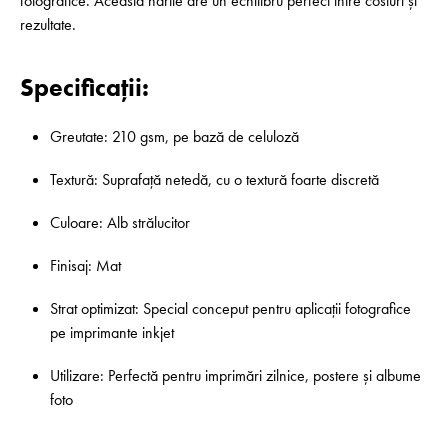
fotografice. Această hârtie are un echilibru perfect între costuri și
rezultate.
Specificații:
Greutate: 210 gsm, pe bază de celuloză
Textură: Suprafață netedă, cu o textură foarte discretă
Culoare: Alb strălucitor
Finisaj: Mat
Strat optimizat: Special conceput pentru aplicații fotografice
pe imprimante inkjet
Utilizare: Perfectă pentru imprimări zilnice, postere și albume
foto