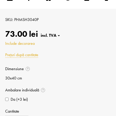
SKU
PHMSH3040P
73.00 lei
Include decorarea
Prețuri după cantitate
Dimensiune
?
30x40 cm
Ambalare individuală
?
Da (+⁠3 lei)
Cantitate