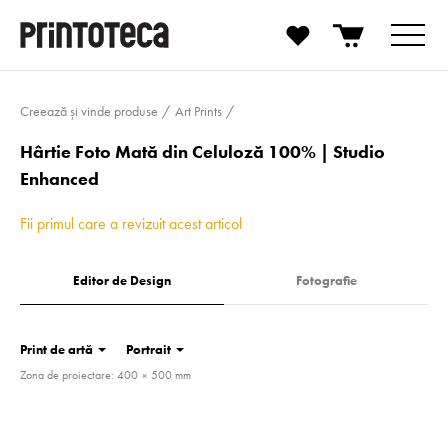
Creează și vinde produse
Art Prints
Hârtie Foto Mată din Celuloză 100% | Studio
Enhanced
Fii primul care a revizuit acest articol
Editor de Design
Fotografie
Print de artă
Portrait
Zona de proiectare: 400 × 500 mm