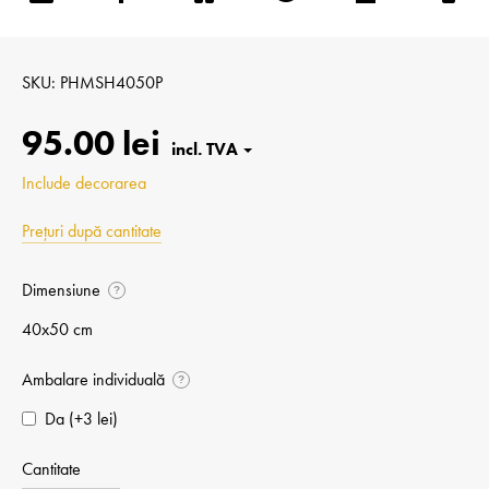
SKU
PHMSH4050P
95.00 lei
Include decorarea
Prețuri după cantitate
Dimensiune
?
40x50 cm
Ambalare individuală
?
Da (+⁠3 lei)
Cantitate