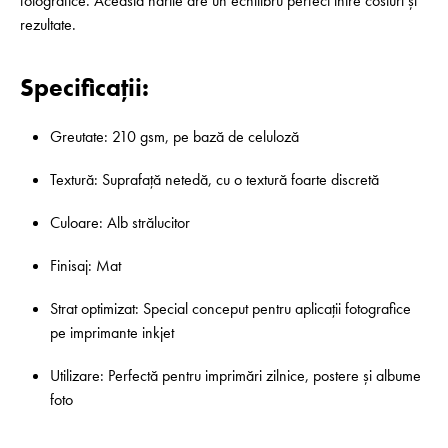
fotografice. Această hârtie are un echilibru perfect între costuri și
rezultate.
Specificații:
Greutate: 210 gsm, pe bază de celuloză
Textură: Suprafață netedă, cu o textură foarte discretă
Culoare: Alb strălucitor
Finisaj: Mat
Strat optimizat: Special conceput pentru aplicații fotografice
pe imprimante inkjet
Utilizare: Perfectă pentru imprimări zilnice, postere și albume
foto