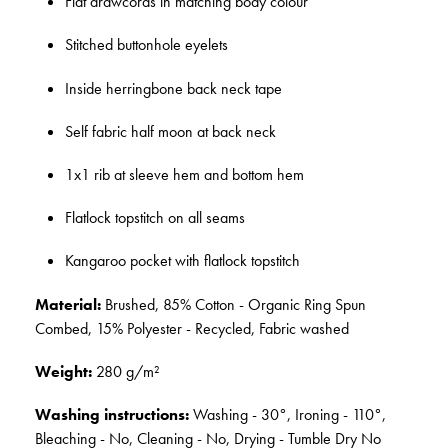
Flat drawcords in matching body colour
Stitched buttonhole eyelets
Inside herringbone back neck tape
Self fabric half moon at back neck
1x1 rib at sleeve hem and bottom hem
Flatlock topstitch on all seams
Kangaroo pocket with flatlock topstitch
Material:
Brushed, 85% Cotton - Organic Ring Spun
Combed, 15% Polyester - Recycled, Fabric washed
Weight:
280 g/m²
Washing instructions:
Washing - 30°, Ironing - 110°,
Bleaching - No, Cleaning - No, Drying - Tumble Dry No