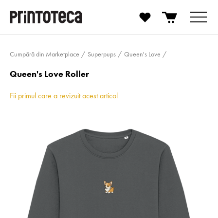
Cumpără din Marketplace
Superpups
Queen's Love
Queen's Love Roller
Fii primul care a revizuit acest articol