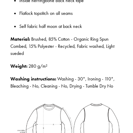
Inside herringbone back neck tape
Flatlock topstitch on all seams
Self fabric half moon at back neck
Material:
Brushed, 85% Cotton - Organic Ring Spun
Combed, 15% Polyester - Recycled, Fabric washed, Light
sueded
Weight:
280 g/m²
Washing instructions:
Washing - 30°, Ironing - 110°,
Bleaching - No, Cleaning - No, Drying - Tumble Dry No