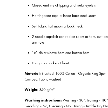
Closed end metal tipping and metal eyelets
Herringbone tape at insde back neck seam
Self fabric half moon at back neck
2 needle topstitch centred on seam at hem, cuff an
armhole
1x1 rib at sleeve hem and bottom hem
Kangaroo pocket at front
Material:
Brushed, 100% Cotton - Organic Ring Spun
Combed, Fabric washed
Weight:
350 g/m²
Washing instructions:
Washing - 30°, Ironing - 110°
Bleaching - No, Cleaning - No, Drying - Tumble Dry No