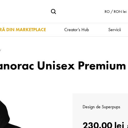
RO / RON lei
Ă DIN MARKETPLACE
Creator’s Hub
Servicii
anorac Unisex Premium |
Design de
Superpups
230.00 lei