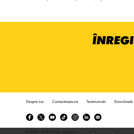
ÎNREGI
Despre noi
Contacteaza-ne
Testimonials
Downloads
© 2024–2026
We Are Mono srl