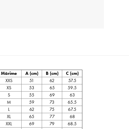
Mărime
A (cm)
B (cm)
C (cm)
XXS
51
62
57.5
XS
53
65
59.5
S
55
69
63
M
59
73
65.5
L
62
75
67.5
XL
65
77
68
XXL
69
79
68.5