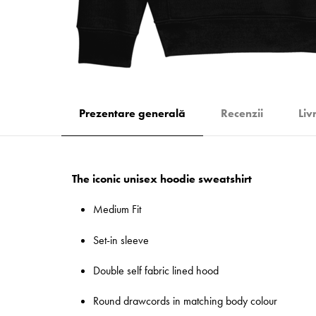
Prezentare generală
Recenzii
Liv
The iconic unisex hoodie sweatshirt
Medium Fit
Set-in sleeve
Double self fabric lined hood
Round drawcords in matching body colour