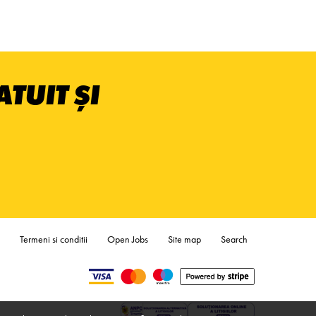
TUIT ȘI
Termeni si conditii
Open Jobs
Site map
Search