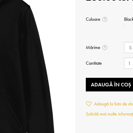
Culoare
Blac
?
Mărime
?
Cantitate
ADAUGĂ ÎN COȘ
Adaugă la lista de do
Solicită mai multe informaț