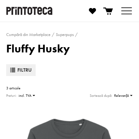
Cumpără din Marketplace
Superpups
Fluffy Husky
FILTRU
3 articole
Preturi:
incl. TVA
Sortează după:
Relevanţă