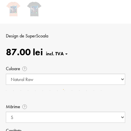
Design de
SuperScoala
87.00 lei
Culoare
?
Mărime
?
Cantitate