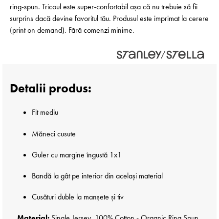
ring-spun. Tricoul este super-confortabil așa că nu trebuie să fii
surprins dacă devine favoritul tău. Produsul este imprimat la cerere
(print on demand). Fără comenzi minime.
Detalii produs:
Fit mediu
Măneci cusute
Guler cu margine îngustă 1x1
Bandă la gât pe interior din același material
Cusături duble la manșete și tiv
Material:
Single Jersey, 100% Cotton - Organic Ring Spun