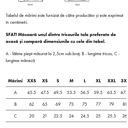
Tabelul de mărimi este furnizat de către producător și este exprimat
în centimetri.
SFAT! Măsoară unul dintre tricourile tale preferate de
acasă și compară dimensiunile cu cele din tabel.
A - lătime piept măsurat la 2,5cm sub-braț, B - lungime tricou, C -
lungime mânecă
Mărimi
XXS
XS
S
M
L
XL
XXL
3X
A
45.5
47.5
49.5
53.5
56.5
59.5
63.5
67.
B
62
65
69
73
75
77
79
81
C
20
21
22.5
24
24.5
25
25.5
26