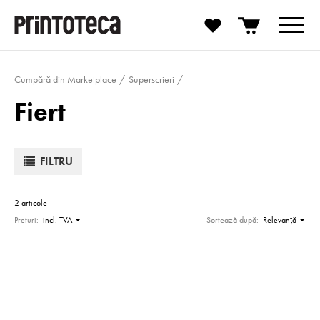
Cumpără din Marketplace
Superscrieri
Fiert
FILTRU
2 articole
Preturi:
incl. TVA
Sortează după:
Relevanţă