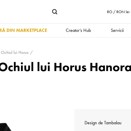
RO / RON lei
Ă DIN MARKETPLACE
Creator’s Hub
Servicii
 Ochiul lui Horus
Ochiul lui Horus Hanora
Design de
Tambalau