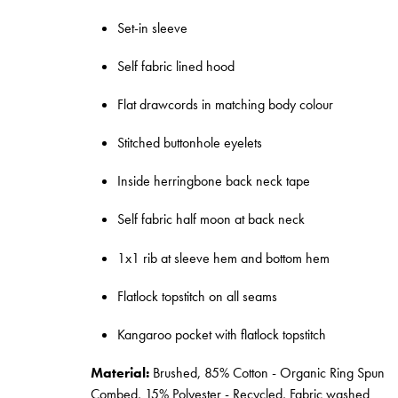
Set-in sleeve
Self fabric lined hood
Flat drawcords in matching body colour
Stitched buttonhole eyelets
Inside herringbone back neck tape
Self fabric half moon at back neck
1x1 rib at sleeve hem and bottom hem
Flatlock topstitch on all seams
Kangaroo pocket with flatlock topstitch
Material:
Brushed, 85% Cotton - Organic Ring Spun
Combed, 15% Polyester - Recycled, Fabric washed