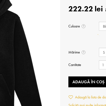
222.22 lei
Culoare
?
Mărime
?
Cantitate
ADAUGĂ ÎN COȘ
Adaugă la lista de do
Solicită mai multe informaț