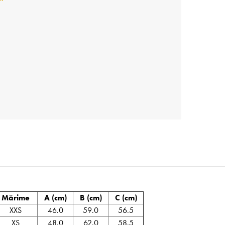
Mărime
A (cm)
B (cm)
C (cm)
XXS
46.0
59.0
56.5
XS
48.0
62.0
58.5