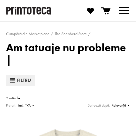
Cumpără din Marketplace
The Shepherd Store
Am tatuaje nu probleme
|
FILTRU
2 articole
Preturi:
incl. TVA
Sortează după:
Relevanţă