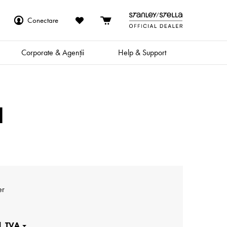
Conectare
Corporate & Agenții
Help & Support
l
er