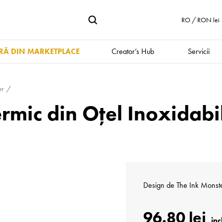
RO / RON lei
Ă DIN MARKETPLACE
Creator’s Hub
Servicii
er
mic din Oțel Inoxidabi
Design de
The Ink Monst
96.80 lei