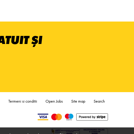
TUIT ȘI
Termeni si conditii
Open Jobs
Site map
Search