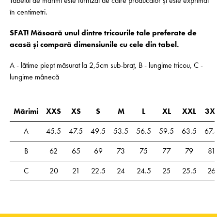
Tabelul de mărimi este furnizat de către producător și este exprimat
în centimetri.
SFAT! Măsoară unul dintre tricourile tale preferate de
acasă și compară dimensiunile cu cele din tabel.
A - lătime piept măsurat la 2,5cm sub-braț, B - lungime tricou, C -
lungime mânecă
Mărimi
XXS
XS
S
M
L
XL
XXL
3X
A
45.5
47.5
49.5
53.5
56.5
59.5
63.5
67.
B
62
65
69
73
75
77
79
81
C
20
21
22.5
24
24.5
25
25.5
26