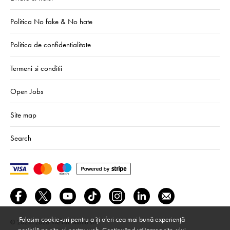
Politica No fake & No hate
Politica de confidentialitate
Termeni si conditii
Open Jobs
Site map
Search
Folosim cookie-uri pentru a îți oferi cea mai bună experiență
© 2024–2026
We Are Mono srl