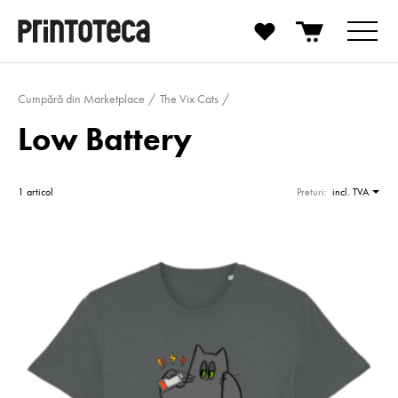
Cumpără din Marketplace
The Vix Cats
Low Battery
1 articol
Preturi:
incl. TVA