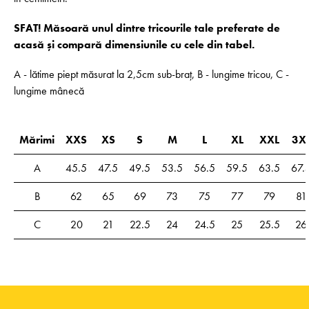
SFAT! Măsoară unul dintre tricourile tale preferate de
acasă și compară dimensiunile cu cele din tabel.
A - lătime piept măsurat la 2,5cm sub-braț, B - lungime tricou, C -
lungime mânecă
Mărimi
XXS
XS
S
M
L
XL
XXL
3X
A
45.5
47.5
49.5
53.5
56.5
59.5
63.5
67.
B
62
65
69
73
75
77
79
81
C
20
21
22.5
24
24.5
25
25.5
26