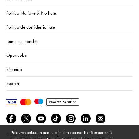
Politica No fake & No hate
Politica de confidentialitate
Termeni si conditii
Open Jobs
Site map
Search
Folosim cookie-uri pentru a îți oferi cea mai bună experiență
© 2024–2026
We Are Mono srl