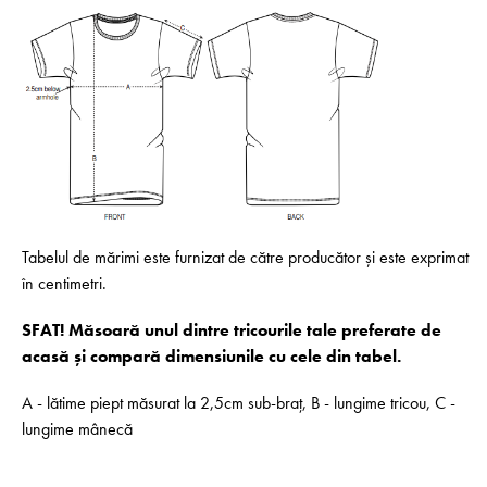
Tabelul de mărimi este furnizat de către producător și este exprimat
în centimetri.
SFAT! Măsoară unul dintre tricourile tale preferate de
acasă și compară dimensiunile cu cele din tabel.
A - lătime piept măsurat la 2,5cm sub-braț, B - lungime tricou, C -
lungime mânecă