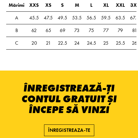
Mărimi
XXS
XS
S
M
L
XL
XXL
3X
A
45.5
47.5
49.5
53.5
56.5
59.5
63.5
67.
B
62
65
69
73
75
77
79
81
C
20
21
22.5
24
24.5
25
25.5
26
ÎNREGISTREAZĂ-ȚI
CONTUL GRATUIT ȘI
ÎNCEPE SĂ VINZI
ÎNREGISTREAZA-TE