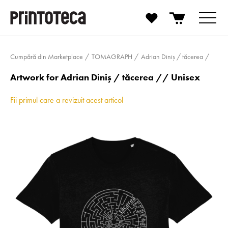
Cumpără din Marketplace
TOMAGRAPH
Adrian Diniș / tăcerea
Artwork for Adrian Diniș / tăcerea // Unisex
Fii primul care a revizuit acest articol