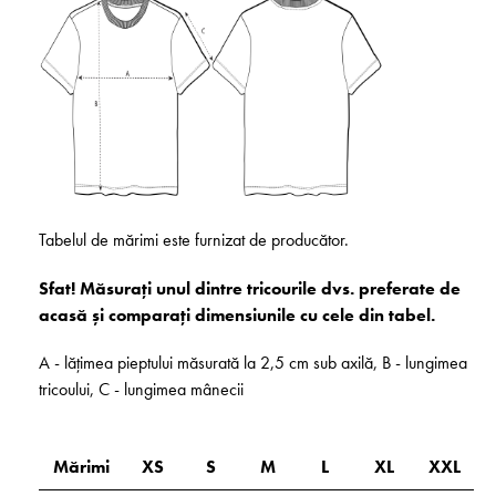
Tabelul de mărimi este furnizat de producător.
Sfat! Măsurați unul dintre tricourile dvs. preferate de
acasă și comparați dimensiunile cu cele din tabel.
A - lățimea pieptului măsurată la 2,5 cm sub axilă, B - lungimea
tricoului, C - lungimea mânecii
Mărimi
XS
S
M
L
XL
XXL