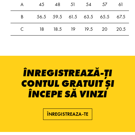
A
45
48
51
54
57
61
B
56.5
59.5
61.5
63.5
65.5
67.5
C
18
18.5
19
19.5
20
20.5
ÎNREGISTREAZĂ-ȚI
CONTUL GRATUIT ȘI
ÎNCEPE SĂ VINZI
ÎNREGISTREAZA-TE