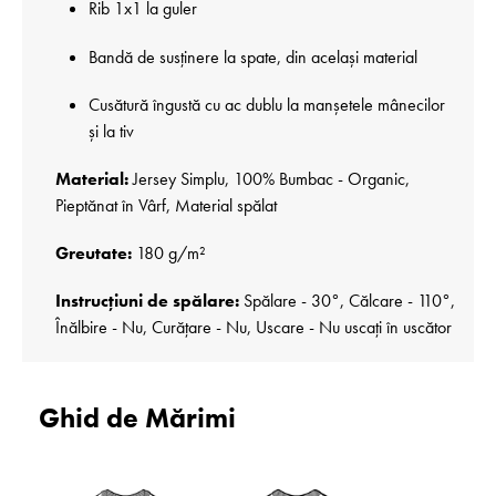
Rib 1x1 la guler
Bandă de susținere la spate, din același material
Cusătură îngustă cu ac dublu la manșetele mânecilor
și la tiv
Material:
Jersey Simplu, 100% Bumbac - Organic,
Pieptănat în Vârf, Material spălat
Greutate:
180 g/m²
Instrucțiuni de spălare:
Spălare - 30°, Călcare - 110°,
Înălbire - Nu, Curățare - Nu, Uscare - Nu uscați în uscător
Ghid de Mărimi