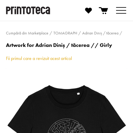
Cumpără din Marketplace
TOMAGRAPH
Adrian Diniș / tăcerea
Artwork for Adrian Diniș / tăcerea // Girly
Fii primul care a revizuit acest articol