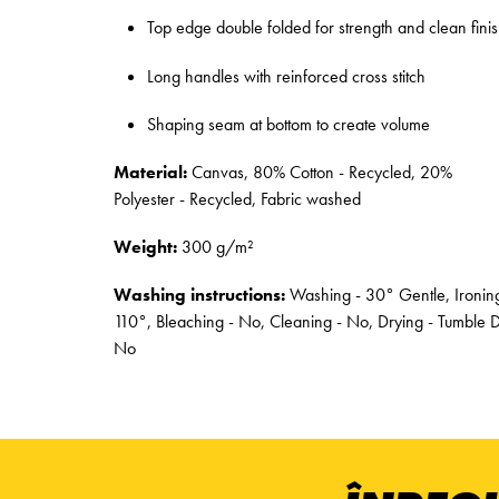
Top edge double folded for strength and clean fini
Long handles with reinforced cross stitch
Shaping seam at bottom to create volume
Material:
Canvas, 80% Cotton - Recycled, 20%
Polyester - Recycled, Fabric washed
Weight:
300 g/m²
Washing instructions:
Washing - 30° Gentle, Ironing
110°, Bleaching - No, Cleaning - No, Drying - Tumble 
No