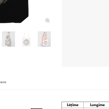
rare
Lățime
Lungime