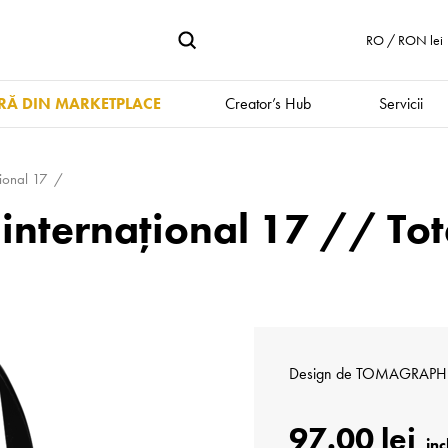
RO / RON lei
Ă DIN MARKETPLACE
Creator’s Hub
Servicii
țional 17
 internațional 17 // To
Design de
TOMAGRAPH
97.00 lei