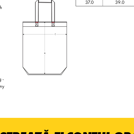
37.0
39.0
sh
 -
Dry