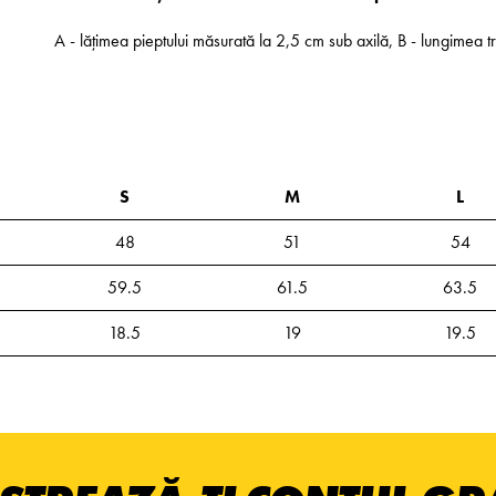
A - lățimea pieptului măsurată la 2,5 cm sub axilă, B - lungimea t
S
M
L
48
51
54
59.5
61.5
63.5
18.5
19
19.5