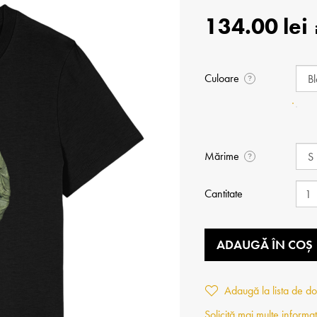
134.00 lei
Culoare
?
Mărime
?
Cantitate
ADAUGĂ ÎN COȘ
Adaugă la lista de do
Solicită mai multe informaț