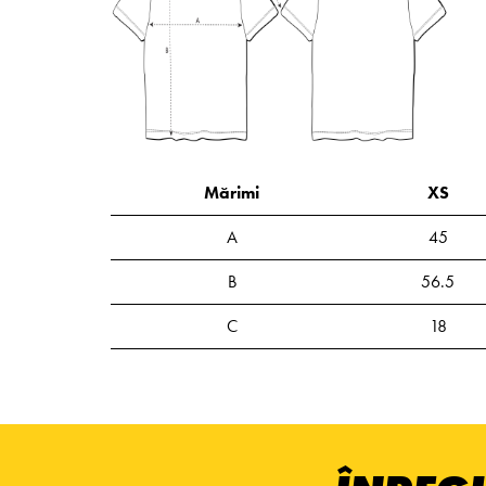
Mărimi
XS
A
45
B
56.5
C
18