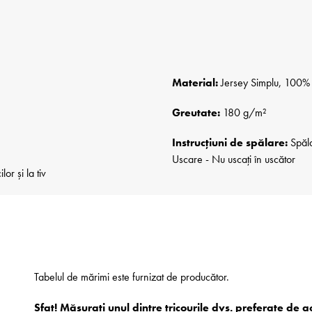
Material:
Jersey Simplu, 100% B
Greutate:
180 g/m²
Instrucțiuni de spălare:
Spăla
Uscare - Nu uscați în uscător
r și la tiv
Tabelul de mărimi este furnizat de producător.
Sfat! Măsurați unul dintre tricourile dvs. preferate de 