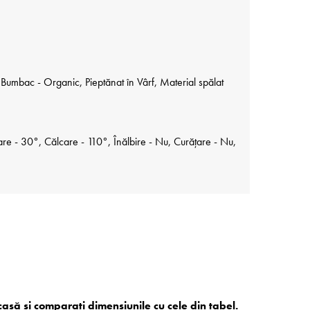
umbac - Organic, Pieptănat în Vârf, Material spălat
re - 30°, Călcare - 110°, Înălbire - Nu, Curățare - Nu,
acasă și comparați dimensiunile cu cele din tabel.