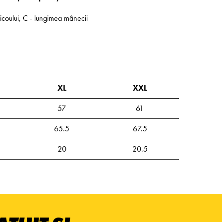
ricoului, C - lungimea mânecii
XL
XXL
57
61
65.5
67.5
20
20.5