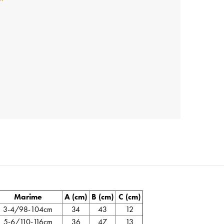
Marime
A (cm)
B (cm)
C (cm)
3-4/98-104cm
34
43
12
5-6/110-116cm
36
47
13