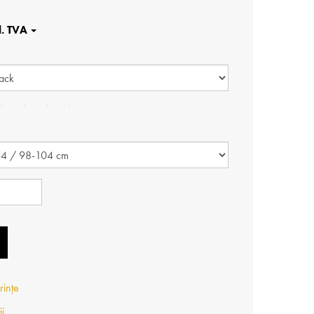
rințe
ii