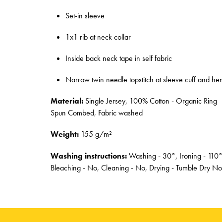
Set-in sleeve
1x1 rib at neck collar
Inside back neck tape in self fabric
Narrow twin needle topstitch at sleeve cuff and he
Material:
Single Jersey, 100% Cotton - Organic Ring
Spun Combed, Fabric washed
Weight:
155 g/m²
Washing instructions:
Washing - 30°, Ironing - 110°
Bleaching - No, Cleaning - No, Drying - Tumble Dry No