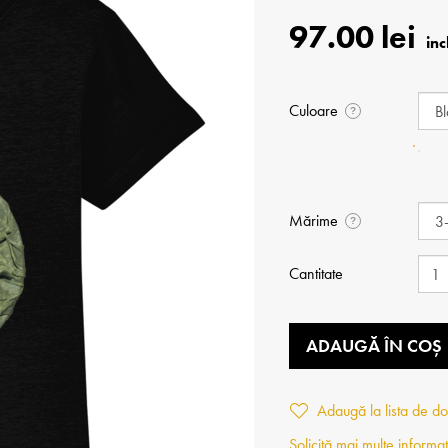
97.00 lei
Culoare
?
Mărime
?
Cantitate
ADAUGĂ ÎN COȘ
Adaugă la lista de do
Solicită mai multe informaț