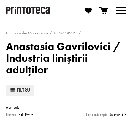
Cumpără din Marketplace
TOMAGRAPH
Anastasia Gavrilovici /
Industria liniștirii
adulților
FILTRU
6 articole
Preturi:
incl. TVA
Sortează după:
Relevanţă