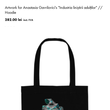
Artwork for Anastasia Gavrilovici's "Industria liniștirii adulților" //
Hoodie
282.00 lei