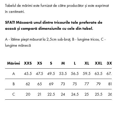
Tabelul de mărimi este furnizat de către producător și este exprimat
în centimetri.
SFAT! Măsoară unul dintre tricourile tale preferate de
acasă și compară dimensiunile cu cele din tabel.
A - lătime piept măsurat la 2,5cm sub-braț, B - lungime tricou, C -
lungime mânecă
Mărimi
XXS
XS
S
M
L
XL
XXL
3X
A
45.5
47.5
49.5
53.5
56.5
59.5
63.5
67.
B
62
65
69
73
75
77
79
81
C
20
21
22.5
24
24.5
25
25.5
26